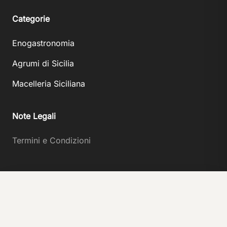
Categorie
Enogastronomia
Agrumi di Sicilia
Macelleria Siciliana
Note Legali
Termini e Condizioni
Box Agrumi di Sicilia
Aggiungi
© 2025 L.N. Trade srl, Inc. All rights reserved.