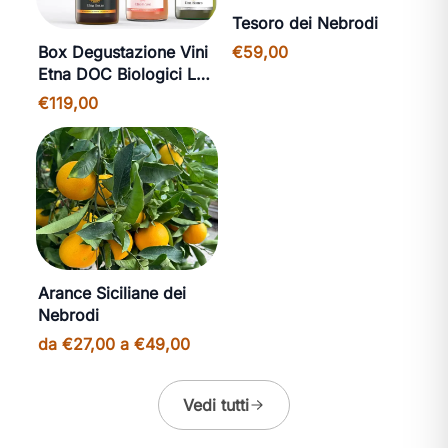
Tesoro dei Nebrodi
€59,00
Box Degustazione Vini
Etna DOC Biologici La
Galia
€119,00
Arance Siciliane dei
Nebrodi
da €27,00 a €49,00
Vedi tutti