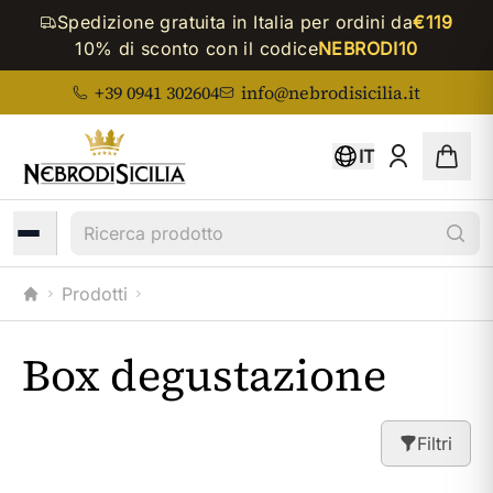
Spedizione gratuita in Italia per ordini da
€119
10% di sconto con il codice
NEBRODI10
+39 0941 302604
info@nebrodisicilia.it
IT
Ricerca prodotto
Prodotti
Home
Box degustazione
Filtri