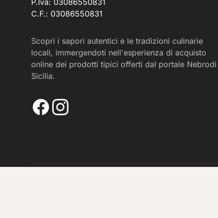
P.Iva: 03086550831
C.F.: 03086550831
Scopri i sapori autentici e le tradizioni culinarie
locali, immergendoti nell'esperienza di acquisto
online dei prodotti tipici offerti dal portale Nebrodi
Sicilia.
Facebook
Instagram
© 2025 L.N. Trade srl, Inc. All rights reserved.