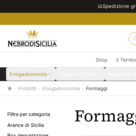
Spedizione gra
Shop
·
Il Territo
Enogastronomia
Agrumi di Sicilia
Macelleria S
Prodotti
Enogastronomia
Formaggi
Home
Formag
Filtra per categoria
Arance di Sicilia
Box degustazione