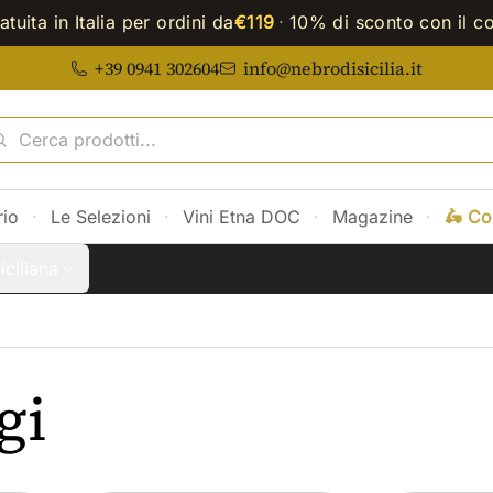
tuita in Italia per ordini da
€119
·
10% di sconto con il c
+39 0941 302604
info@nebrodisicilia.it
rio
·
Le Selezioni
·
Vini Etna DOC
·
Magazine
·
🛵 Co
iciliana
gi