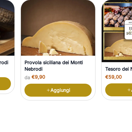
rodi
Provola siciliana dei Monti
Nebrodi
Tesoro dei 
€9,90
€59,00
da
Aggiungi