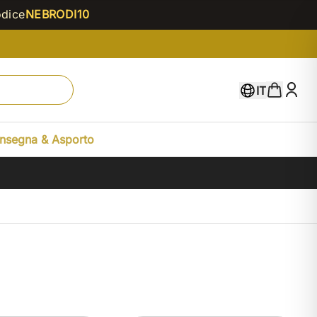
odice
NEBRODI10
IT
nsegna & Asporto