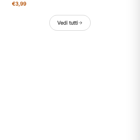
€3,99
Vedi tutti
NEWSLETTER
Ti è piaciuto
Braciole Siciliane Philadelphia e
Rucola
?
Ricevi il 10% di sconto sul primo ordine.
Offerte esclusive e contenuti sui prodotti dei
Nebrodi. Nessuno spam.