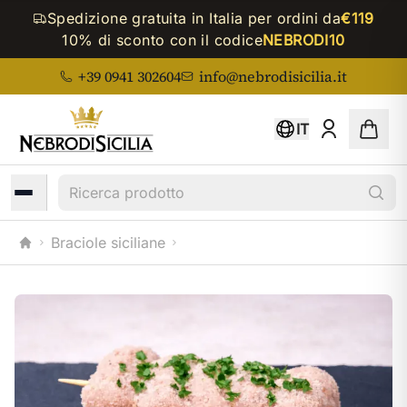
Spedizione gratuita in Italia per ordini da
€119
10% di sconto con il codice
NEBRODI10
+39 0941 302604
info@nebrodisicilia.it
IT
Ricerca prodotto
Braciole siciliane
Home