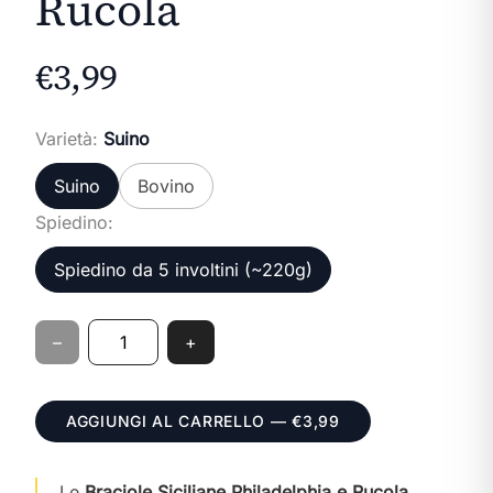
Rucola
€
3
,
99
Varietà:
Suino
Suino
Bovino
Spiedino:
Spiedino da 5 involtini (~220g)
–
+
Quantità
AGGIUNGI AL CARRELLO —
€
3
,
99
Le
Braciole Siciliane Philadelphia e Rucola