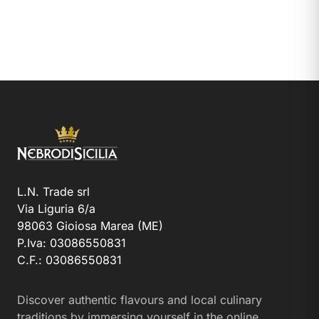
L.N. Trade srl
Via Liguria 6/a
98063 Gioiosa Marea (ME)
P.Iva: 03086550831
C.F.: 03086550831
Discover authentic flavours and local culinary
traditions by immersing yourself in the online