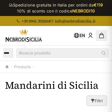
Spedizione gratuita in Italia per ordini da
€119
10% di sconto con il codice
NEBRODI10
+39 0941 302604
info@nebrodisicilia.it
EN
Ricerca prodotto
Products
Home
Mandarini di Sicilia
Filtri